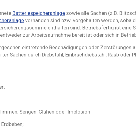
chnete
Batteriespeicheranlage
sowie alle Sachen (z.B. Blitzs
icheranlage
vorhanden sind bzw. vorgehalten werden, sobald d
Versicherungssumme enthalten sind. Betriebsfertig ist eine 
tweder zur Arbeitsaufnahme bereit ist oder sich in Betrieb
hergesehen eintretende Beschädigungen oder Zerstörungen a
r Sachen durch Diebstahl, Einbruchdiebstahl, Raub oder P
er;
 Glimmen, Sengen, Glühen oder Implosion
 Erdbeben;