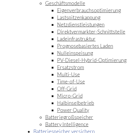
Geschäftsmodelle
Eigenverbrauchsoptimierung
Lastspitzenkappung
Netzdienstleistungen
Direktvermarkter-Schnittstelle
Ladeinfrastruktur
Prognosebasiertes Laden
Nulleinspeisung
PV-Diesel-Hybrid-Optimierung
Ersatzstrom
Multi-Use
Time-of-Use
Off-Grid
Micro-Grid
Halbinselbetrieb
Power Quality
Batteriegroßspeicher
Battery Intelligence
Batteriespeicher versichern